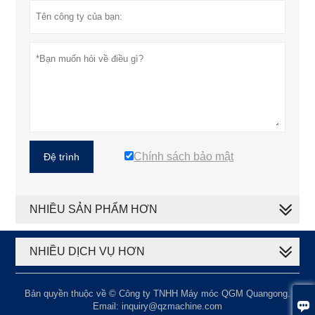
Chính sách bảo mật
Đệ trình
NHIỀU SẢN PHẨM HƠN
NHIỀU DỊCH VỤ HƠN
Bản quyền thuộc về © Công ty TNHH Máy móc QGM Quangong.

Email: inquiry@qzmachine.com