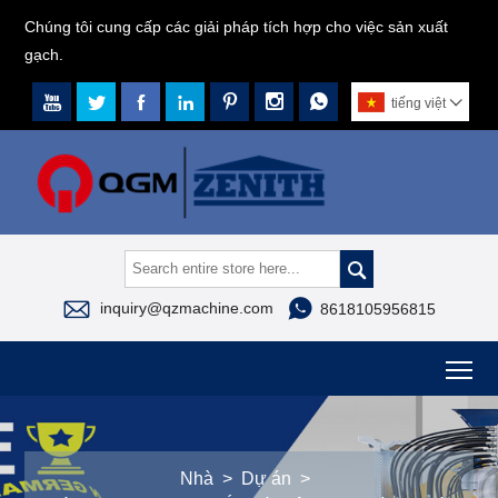
Chúng tôi cung cấp các giải pháp tích hợp cho việc sản xuất
gạch.







tiếng việt




inquiry@qzmachine.com
8618105956815
To
Nhà
>
Dự án
>