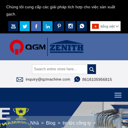
Chúng tôi cung cấp các giải pháp tích hợp cho việc sản xuất
gạch.







tiếng việt




inquiry@qzmachine.com
8618105956815
To
Nhà
>
Blog
>
tin tức công ty
>