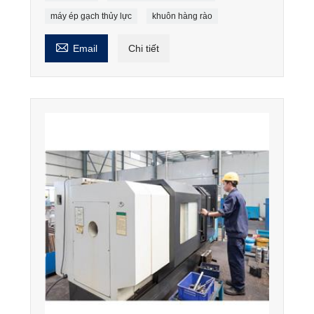
máy ép gạch thủy lực
khuôn hàng rào

Email
Chi tiết