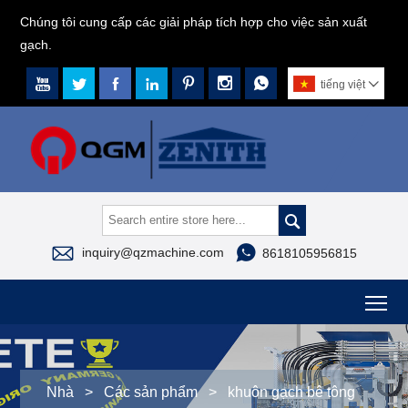
Chúng tôi cung cấp các giải pháp tích hợp cho việc sản xuất
gạch.







tiếng việt




inquiry@qzmachine.com
8618105956815
To
Nhà
>
Các sản phẩm
>
khuôn gạch bê tông