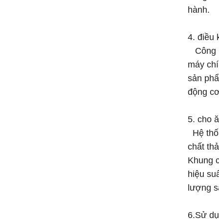
hành.
4. điều
Công ng
máy chí
sản phẩ
động cơ
5. cho 
Hệ thốn
chất th
Khung c
hiệu suấ
lượng s
6.Sử dụn