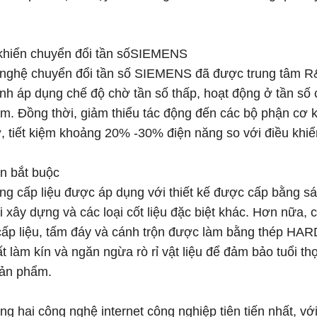
 khiển chuyển đổi tần sốSIEMENS
hệ chuyển đổi tần số SIEMENS đã được trung tâm R&D
nh áp dụng chế độ chờ tần số thấp, hoạt động ở tần số c
m. Đồng thời, giảm thiểu tác động đến các bộ phận cơ k
, tiết kiệm khoảng 20% ​​-30% điện năng so với điều khi
ăn bắt buộc
g cấp liệu được áp dụng với thiết kế được cấp bằng s
ải xây dựng và các loại cốt liệu đặc biệt khác. Hơn nữa
ấp liệu, tấm đáy và cánh trộn được làm bằng thép HA
t làm kín và ngăn ngừa rò rỉ vật liệu để đảm bảo tuổi th
ản phẩm.
g hai công nghệ internet công nghiệp tiên tiến nhất, với