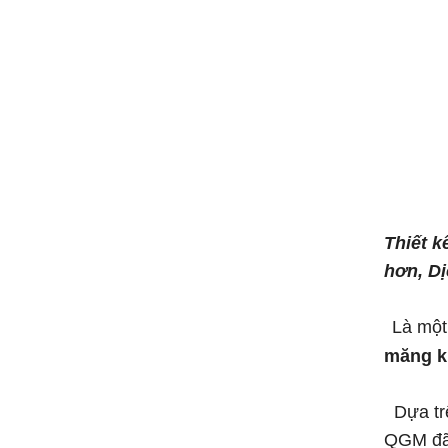
Thiết k
hơn, Dị
Là một
măng k
Dựa trê
QGM đã 