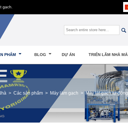
t gạch.

ẢN PHẨM
BLOG
DỰ ÁN
TRIỂN LÃM NHÀ M
Nhà
>
Các sản phẩm
>
Máy làm gạch
>
Máy lát gạch tự động