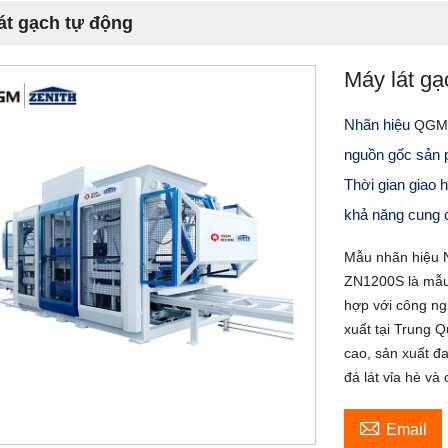
át gạch tự động
Máy lát gạ
Nhãn hiệu
QGM
nguồn gốc sản
Thời gian giao
khả năng cung
Mẫu nhãn hiệu
ZN1200S là mẫu
hợp với công ng
xuất tại Trung 
cao, sản xuất đ
đá lát vỉa hè và

Email