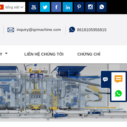







tiếng việt



inquiry@qzmachine.com
8618105956815
ÁY
LIÊN HỆ CHÚNG TÔI
CHỨNG CHỈ


