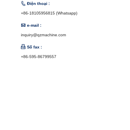

Điện thoại :
+86-18105956815 (Whatsapp)

e-mail :
inquiry@qzmachine.com

Số fax :
+86-595-86799557