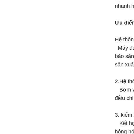
nhanh h
Ưu điể
Hệ thốn
Máy đượ
bảo sản
sản xuấ
2.Hệ th
Bơm và 
điều chỉ
3. kiểm
Kết hợp
hỏng hó