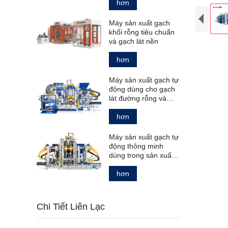
chuẩn.
hơn
Máy sản xuất gạch
khối rỗng tiêu chuẩn
và gạch lát nền
hơn
Máy sản xuất gạch tự
động dùng cho gạch
lát đường rỗng và
đặc, cũng như gạch
bó vỉa.
hơn
Máy sản xuất gạch tự
động thông minh
dùng trong sản xuất
các sản phẩm bê
tông.
hơn
Chi Tiết Liên Lạc