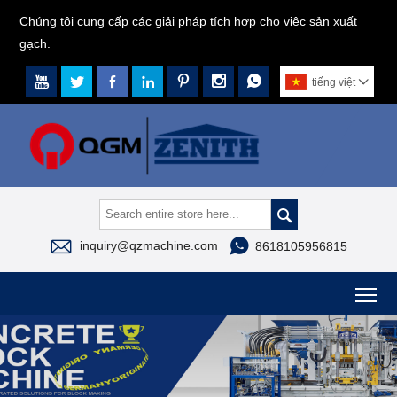
Chúng tôi cung cấp các giải pháp tích hợp cho việc sản xuất
gạch.







tiếng việt




inquiry@qzmachine.com
8618105956815
To