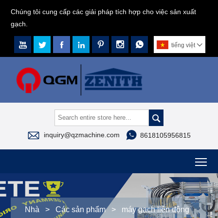
Chúng tôi cung cấp các giải pháp tích hợp cho việc sản xuất
gạch.







tiếng việt




inquiry@qzmachine.com
8618105956815
To
Nhà
>
Các sản phẩm
>
máy gạch liên động