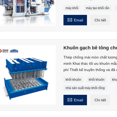
máy khối
máy tạo khối rắn

Email
Chi tiết
Khuôn gạch bê tông cho
Thép chống mài mòn chất lượng
minh Khai thác tối ưu khuôn mẫu 
phí Thiết kế truyền thống và đ
khối khuôn
khối khuôn
khu
nhà sản xuất máy khối rỗng

Email
Chi tiết