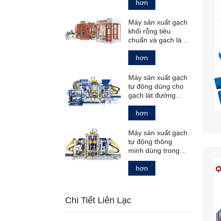
rỗng tiêu chuẩn.
hơn
Máy sản xuất gạch
khối rỗng tiêu
chuẩn và gạch lát
nền
hơn
Máy sản xuất gạch
tự động dùng cho
gạch lát đường
rỗng và đặc, cũng
như gạch bó vỉa.
hơn
Máy sản xuất gạch
tự động thông
minh dùng trong
sản xuất các sản
phẩm bê tông.
hơn
Chi Tiết Liên Lạc