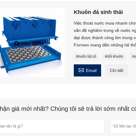
Khuôn đá sinh thái
Việc thoát nước mưa nhanh chó
vấn đề nghiêm trọng về nước ng
đạt được thành công lớn trong v
Formen mang đến những hệ thốn
khuôn lát cỏ
khối khuôn
má

Email
Chi tiết
hận giá mới nhất? Chúng tôi sẽ trả lời sớm nhất c