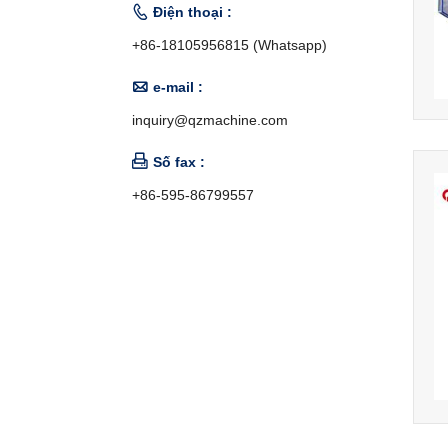

Điện thoại :
+86-18105956815 (Whatsapp)

e-mail :
inquiry@qzmachine.com

Số fax :
+86-595-86799557