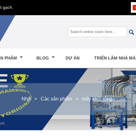
t gạch.

ẢN PHẨM
BLOG
DỰ ÁN
TRIỂN LÃM NHÀ M
Nhà
>
Các sản phẩm
>
máy khối rỗng