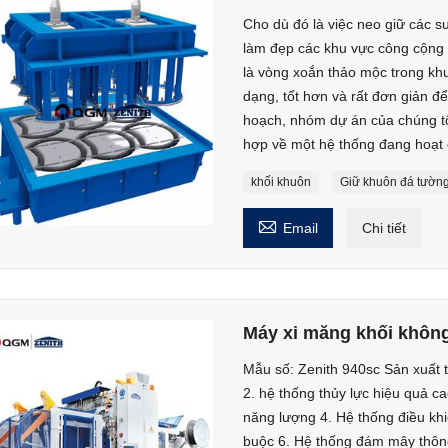
Cho dù đó là việc neo giữ các s
làm đẹp các khu vực công cộng t
là vòng xoắn thảo mộc trong kh
dạng, tốt hơn và rất đơn giản để 
hoạch, nhóm dự án của chúng tô
hợp về một hệ thống đang hoạt 
khối khuôn
Giữ khuôn đá tườn

Email
Chi tiết
Máy xi măng khối không
Mẫu số: Zenith 940sc Sản xuất 
2. hệ thống thủy lực hiệu quả ca
năng lượng 4. Hệ thống điều kh
buộc 6. Hệ thống đám mây thôn