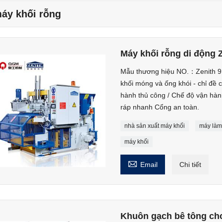
áy khối rỗng
Máy khối rỗng di động 
Mẫu thương hiệu NO.：Zenith 91
khối móng và ống khói - chỉ đề 
hành thủ công / Chế độ vận hàn
ráp nhanh Cổng an toàn.
nhà sản xuất máy khối
máy làm
máy khối

Email
Chi tiết
Khuôn gạch bê tông ch