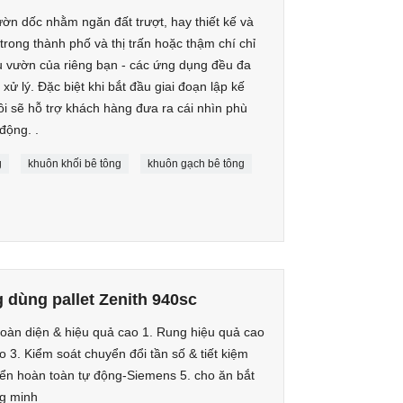
ườn dốc nhằm ngăn đất trượt, hay thiết kế và
rong thành phố và thị trấn hoặc thậm chí chỉ
u vườn của riêng bạn - các ứng dụng đều đa
xử lý. Đặc biệt khi bắt đầu giai đoạn lập kế
i sẽ hỗ trợ khách hàng đưa ra cái nhìn phù
động. .
g
khuôn khối bê tông
khuôn gạch bê tông
 dùng pallet Zenith 940sc
toàn diện & hiệu quả cao 1. Rung hiệu quả cao
o 3. Kiểm soát chuyển đổi tần số & tiết kiệm
iển hoàn toàn tự động-Siemens 5. cho ăn bắt
g minh