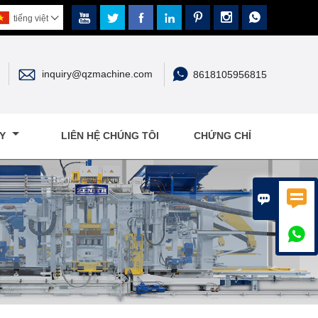







tiếng việt



inquiry@qzmachine.com
8618105956815
ÁY
LIÊN HỆ CHÚNG TÔI
CHỨNG CHỈ


