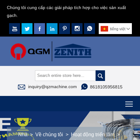
Chúng tôi cung cấp các giải pháp tích hợp cho việc sản xuất
gạch.







tiếng việt




inquiry@qzmachine.com
8618105956815
To
Nhà
>
Về chúng tôi
>
Hoạt động triển lãm
>