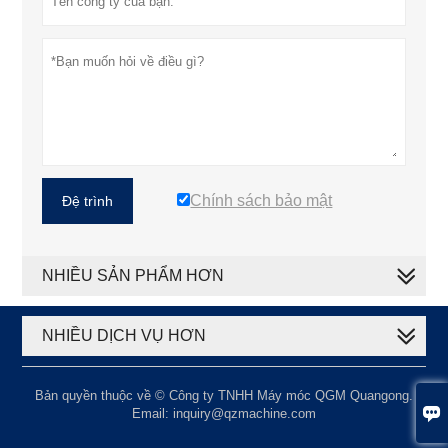
Chính sách bảo mật
Đệ trình
NHIỀU SẢN PHẨM HƠN
NHIỀU DỊCH VỤ HƠN
Bản quyền thuộc về © Công ty TNHH Máy móc QGM Quangong.

Email: inquiry@qzmachine.com