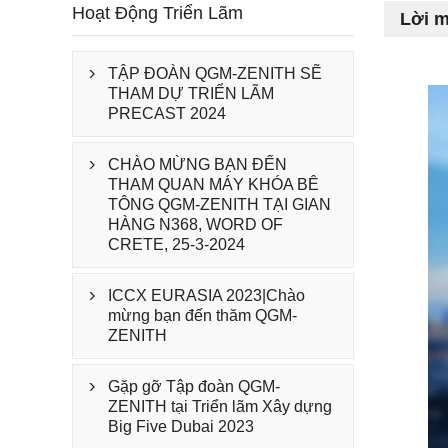
Hoạt Động Triển Lãm
Lời m
TẬP ĐOÀN QGM-ZENITH SẼ

THAM DỰ TRIỂN LÃM
PRECAST 2024
CHÀO MỪNG BẠN ĐẾN

THAM QUAN MÁY KHÓA BÊ
TÔNG QGM-ZENITH TẠI GIAN
HÀNG N368, WORD OF
CRETE, 25-3-2024
ICCX EURASIA 2023|Chào

mừng bạn đến thăm QGM-
ZENITH
Gặp gỡ Tập đoàn QGM-

ZENITH tại Triển lãm Xây dựng
Big Five Dubai 2023