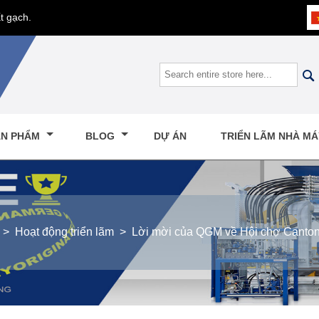
t gạch.

ẢN PHẨM
BLOG
DỰ ÁN
TRIỂN LÃM NHÀ M
>
Hoạt động triển lãm
>
Lời mời của QGM về Hội chợ Canton 