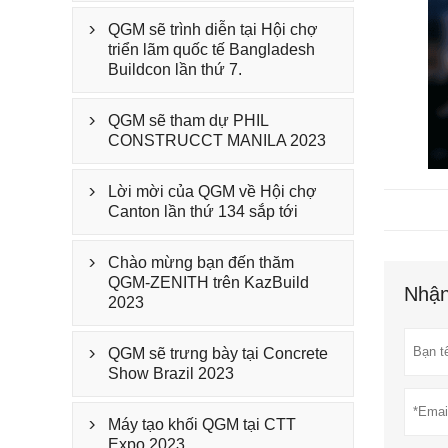
QGM sẽ trình diễn tại Hội chợ

triển lãm quốc tế Bangladesh
Buildcon lần thứ 7.
QGM sẽ tham dự PHIL

CONSTRUCCT MANILA 2023
Lời mời của QGM về Hội chợ

Canton lần thứ 134 sắp tới
Chào mừng bạn đến thăm

QGM-ZENITH trên KazBuild
Nhận
2023
QGM sẽ trưng bày tại Concrete

Show Brazil 2023
Máy tạo khối QGM tại CTT

Expo 2023