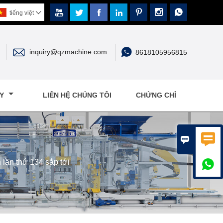







tiếng việt



inquiry@qzmachine.com
8618105956815
ÁY
LIÊN HỆ CHÚNG TÔI
CHỨNG CHỈ


lần thứ 134 sắp tới
