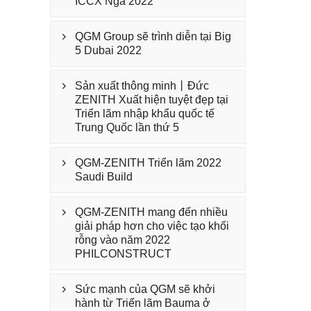
ICCX Nga 2022
QGM Group sẽ trình diễn tại Big

5 Dubai 2022
Sản xuất thông minh丨Đức

ZENITH Xuất hiện tuyệt đẹp tại
Triển lãm nhập khẩu quốc tế
Trung Quốc lần thứ 5
QGM-ZENITH Triển lãm 2022

Saudi Build
QGM-ZENITH mang đến nhiều

giải pháp hơn cho việc tạo khối
rỗng vào năm 2022
PHILCONSTRUCT
Sức mạnh của QGM sẽ khởi

hành từ Triển lãm Bauma ở