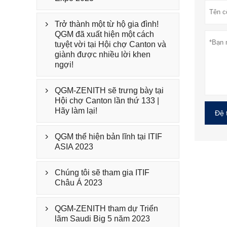
Trở thành một từ hộ gia đình!

QGM đã xuất hiện một cách
tuyệt vời tại Hội chợ Canton và
giành được nhiều lời khen
ngợi!
QGM-ZENITH sẽ trưng bày tại

Hội chợ Canton lần thứ 133 |
Hãy làm lại!
Đệ 
QGM thể hiện bản lĩnh tại ITIF

ASIA 2023
Chúng tôi sẽ tham gia ITIF

Châu Á 2023
QGM-ZENITH tham dự Triển

lãm Saudi Big 5 năm 2023