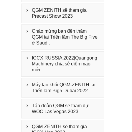
QGM ZENITH sẽ tham gia

Precast Show 2023
Chào mừng bạn đến thăm

QGM tại Triển lãm The Big Five
ở Saudi.
ICCX RUSSIA 2022|Quangong

Machinery chia sẻ diện mạo
mới
Máy tạo khối QGM-ZENITH tại

Triển lãm Big5 Dubai 2022
Tập đoàn QGM sẽ tham dự

WOC Las Vegas 2023
QGM-ZENITH sẽ tham gia
