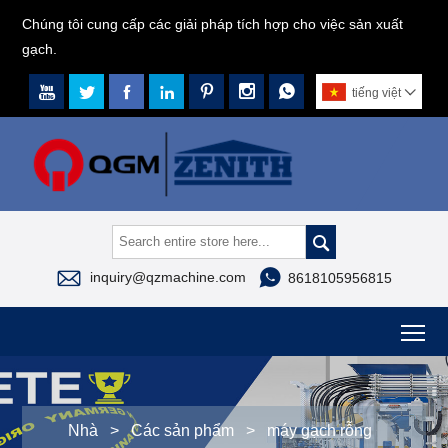
Chúng tôi cung cấp các giải pháp tích hợp cho việc sản xuất
gạch.







tiếng việt




inquiry@qzmachine.com
8618105956815
To
Nhà
>
Các sản phẩm
>
máy gạch rỗng